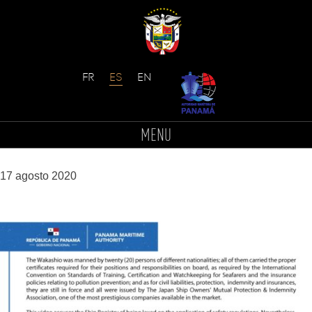
Skip
to
IMG-20200817-WA0002
MENU
content
17 agosto 2020