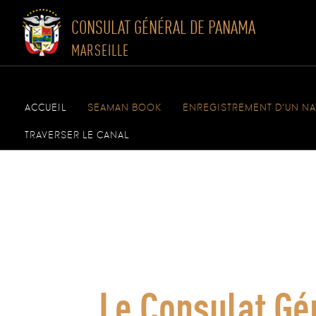
CONSULAT GÉNÉRAL DE PANAMA
MARSEILLE
Skip
to
ACCUEIL
SEAMAN BOOK
ENREGISTREMENT D’UN NA
content
TRAVERSER LE CANAL
Le Consulat Gé