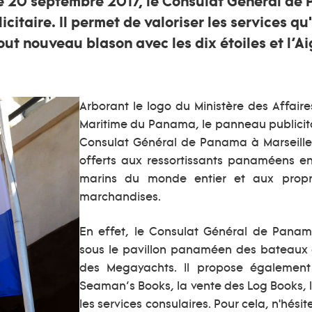
le 20 septembre 2017, le Consulat Général de 
itaire. Il permet de valoriser les services qu
tout nouveau blason avec les dix étoiles et l’Ai
Arborant le logo du Ministère des Affair
Maritime du Panama, le panneau publicita
Consulat Général de Panama à Marseille.
offerts aux ressortissants panaméens e
marins du monde entier et aux propr
marchandises.
En effet, le Consulat Général de Panam
sous le pavillon panaméen des bateaux c
des Megayachts. Il propose également 
Seaman’s Books, la vente des Log Books,
les services consulaires. Pour cela, n'hési