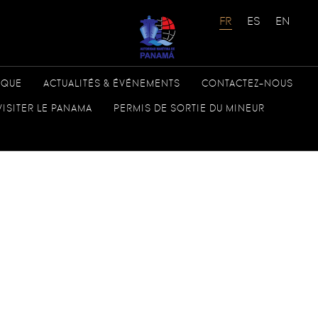
ÈQUE
ACTUALITÉS & ÉVÉNEMENTS
CONTACTEZ-NOUS
 en France – Embajada de Panamá en
VISITER LE PANAMA
PERMIS DE SORTIE DU MINEUR