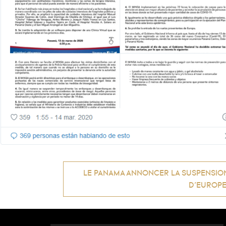
Navigation
LE PANAMA ANNONCER LA SUSPENSIO
D’EUROP
de