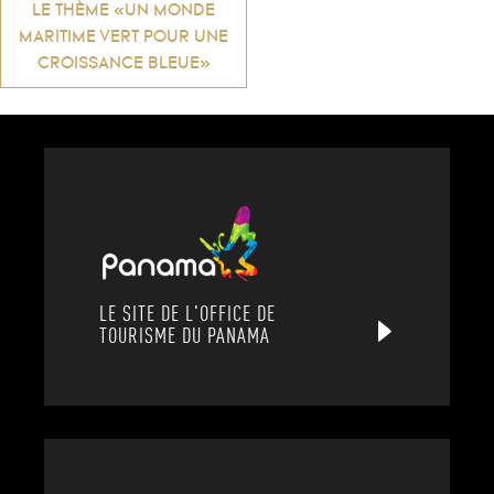
LE THÈME «UN MONDE
de
MARITIME VERT POUR UNE
CROISSANCE BLEUE»
l’article
LE SITE DE L'OFFICE DE
TOURISME DU PANAMA