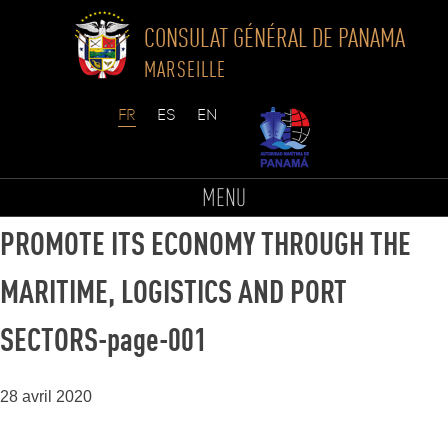
CONSULAT GÉNÉRAL DE PANAMA
MARSEILLE
Skip
to
PANAMA IMPLEMENTS A STRATEGY TO
MENU
content
PROMOTE ITS ECONOMY THROUGH THE
MARITIME, LOGISTICS AND PORT
SECTORS-page-001
28 avril 2020